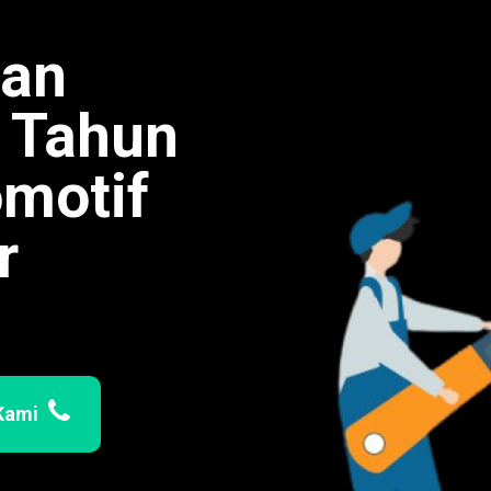
man
0 Tahun
omotif
r
Kami