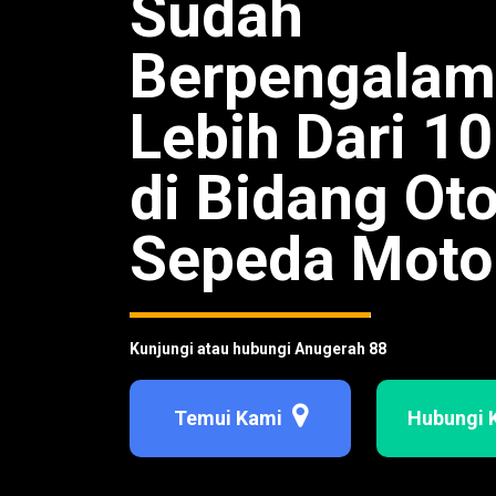
Sudah
Berpengala
Lebih Dari 1
di Bidang Ot
Sepeda Moto
Kunjungi atau hubungi Anugerah 88
Temui Kami
Hubungi 