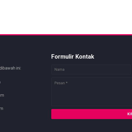
Formulir Kontak
dibawah ini:
m
com
om