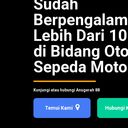
Sudah
Berpengala
Lebih Dari 1
di Bidang Ot
Sepeda Moto
Kunjungi atau hubungi Anugerah 88
Temui Kami
Hubungi 