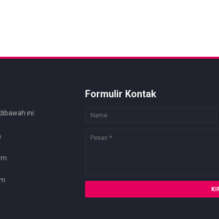
Formulir Kontak
dibawah ini:
m
com
om