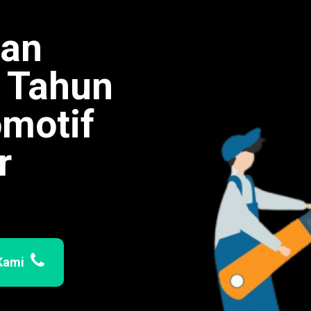
man
0 Tahun
omotif
r
Kami