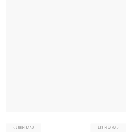
LEBIH BARU
LEBIH LAMA