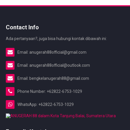
Contact Info
Ada pertanyaan?, juga bisa hubungi kontak dibawah ini:
Email: anugerah88official@gmail.com
Email: anugerah88official@outlook.com
Email: bengkelanugerah88@gmail.com
Phone Number: +62822-6753-1029
WhatsApp: +62822-6753-1029