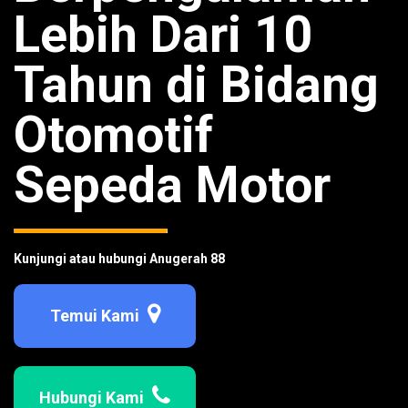
Lebih Dari 10
Tahun di Bidang
Otomotif
Sepeda Motor
Kunjungi atau hubungi Anugerah 88
Temui Kami
Hubungi Kami