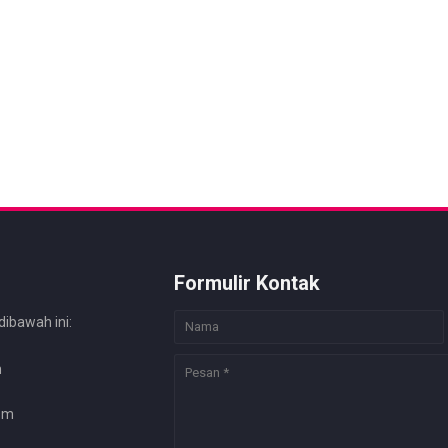
Formulir Kontak
dibawah ini:
m
com