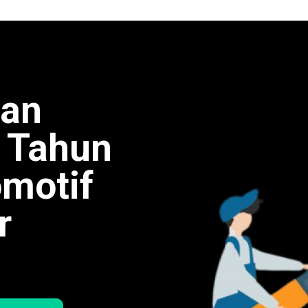
man
0 Tahun
omotif
r