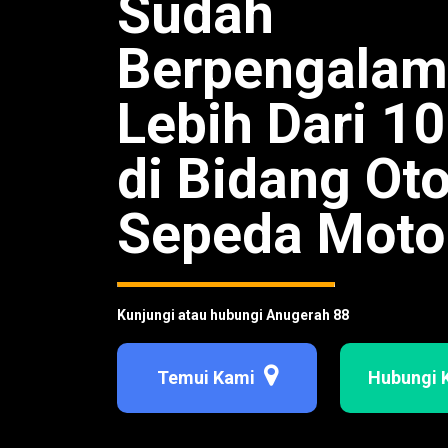
Sudah
Berpengala
Lebih Dari 1
di Bidang Ot
Sepeda Moto
Kunjungi atau hubungi Anugerah 88
Temui Kami
Hubungi 