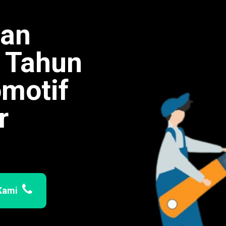
man
0 Tahun
omotif
r
Kami