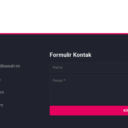
Formulir Kontak
dibawah ini:
m
com
om