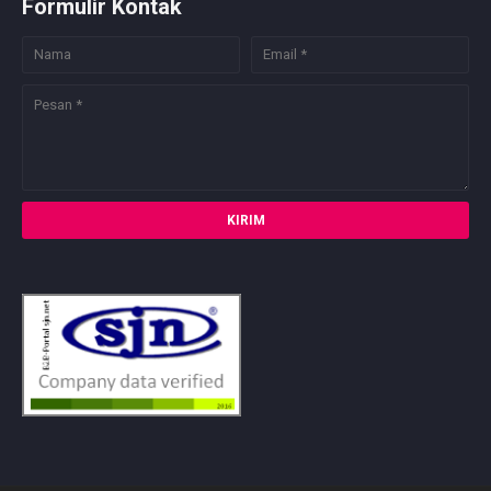
Formulir Kontak