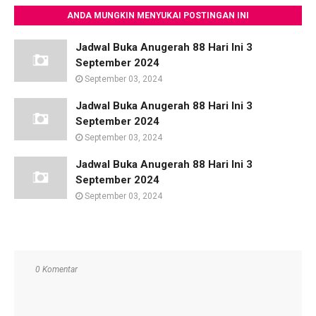
ANDA MUNGKIN MENYUKAI POSTINGAN INI
Jadwal Buka Anugerah 88 Hari Ini 3
September 2024
September 03, 2024
Jadwal Buka Anugerah 88 Hari Ini 3
September 2024
September 03, 2024
Jadwal Buka Anugerah 88 Hari Ini 3
September 2024
September 03, 2024
0 Komentar