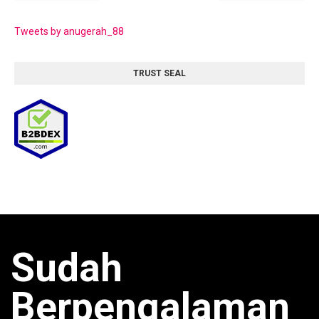
Tweets by anugerah_88
TRUST SEAL
Sudah
Berpengalaman