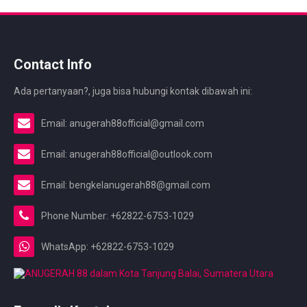
Contact Info
Ada pertanyaan?, juga bisa hubungi kontak dibawah ini:
Email: anugerah88official@gmail.com
Email: anugerah88official@outlook.com
Email: bengkelanugerah88@gmail.com
Phone Number: +62822-6753-1029
WhatsApp: +62822-6753-1029