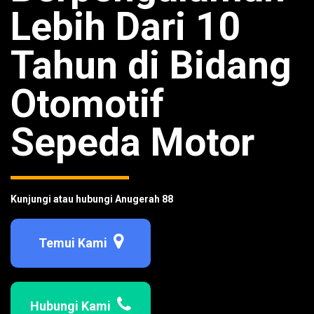
Lebih Dari 10
Tahun di Bidang
Otomotif
Sepeda Motor
Kunjungi atau hubungi Anugerah 88
Temui Kami
Hubungi Kami