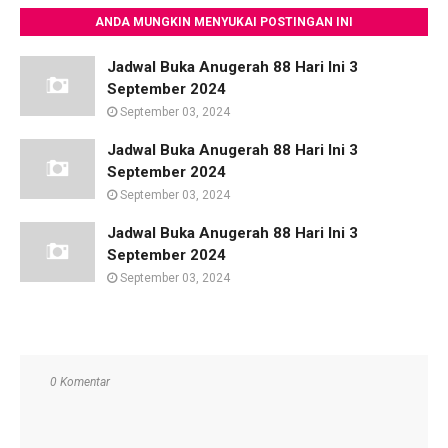
ANDA MUNGKIN MENYUKAI POSTINGAN INI
Jadwal Buka Anugerah 88 Hari Ini 3
September 2024
September 03, 2024
Jadwal Buka Anugerah 88 Hari Ini 3
September 2024
September 03, 2024
Jadwal Buka Anugerah 88 Hari Ini 3
September 2024
September 03, 2024
0 Komentar