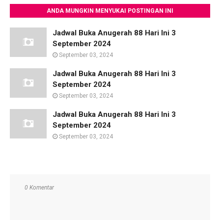
ANDA MUNGKIN MENYUKAI POSTINGAN INI
Jadwal Buka Anugerah 88 Hari Ini 3
September 2024
September 03, 2024
Jadwal Buka Anugerah 88 Hari Ini 3
September 2024
September 03, 2024
Jadwal Buka Anugerah 88 Hari Ini 3
September 2024
September 03, 2024
0 Komentar