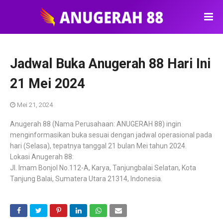
Jadwal Buka Anugerah 88 Hari Ini
21 Mei 2024
Mei 21, 2024
Anugerah 88 (Nama Perusahaan: ANUGERAH 88) ingin
menginformasikan buka sesuai dengan jadwal operasional pada
hari (Selasa), tepatnya tanggal 21 bulan Mei tahun 2024.
Lokasi Anugerah 88:
Jl. Imam Bonjol No.112-A, Karya, Tanjungbalai Selatan, Kota
Tanjung Balai, Sumatera Utara 21314, Indonesia.