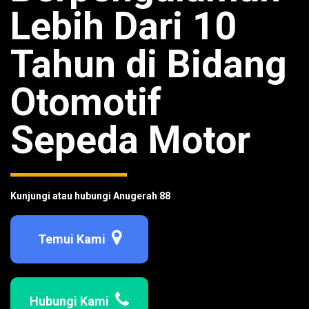
Lebih Dari 10
Tahun di Bidang
Otomotif
Sepeda Motor
Kunjungi atau hubungi Anugerah 88
Temui Kami
Hubungi Kami