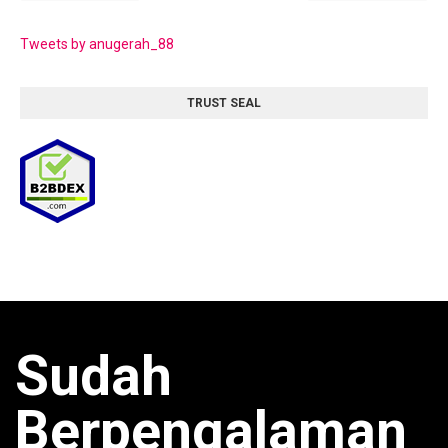
Tweets by anugerah_88
TRUST SEAL
Sudah
Berpengalaman