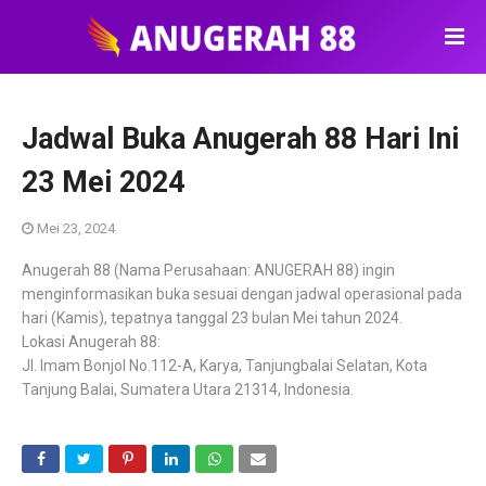
Jadwal Buka Anugerah 88 Hari Ini
23 Mei 2024
Mei 23, 2024
Anugerah 88 (Nama Perusahaan: ANUGERAH 88) ingin
menginformasikan buka sesuai dengan jadwal operasional pada
hari (Kamis), tepatnya tanggal 23 bulan Mei tahun 2024.
Lokasi Anugerah 88:
Jl. Imam Bonjol No.112-A, Karya, Tanjungbalai Selatan, Kota
Tanjung Balai, Sumatera Utara 21314, Indonesia.