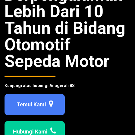
Lebih Dari 10
Tahun di Bidang
Otomotif
Sepeda Motor
Kunjungi atau hubungi Anugerah 88
Temui Kami
Hubungi Kami