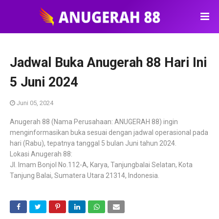
Jadwal Buka Anugerah 88 Hari Ini
5 Juni 2024
Juni 05, 2024
Anugerah 88 (Nama Perusahaan: ANUGERAH 88) ingin
menginformasikan buka sesuai dengan jadwal operasional pada
hari (Rabu), tepatnya tanggal 5 bulan Juni tahun 2024.
Lokasi Anugerah 88:
Jl. Imam Bonjol No.112-A, Karya, Tanjungbalai Selatan, Kota
Tanjung Balai, Sumatera Utara 21314, Indonesia.