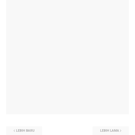
LEBIH BARU
LEBIH LAMA