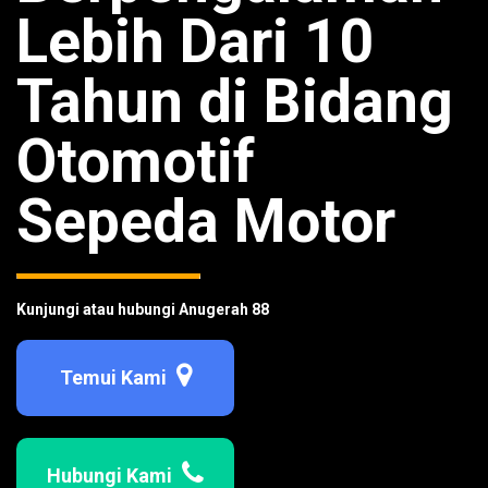
Lebih Dari 10
Tahun di Bidang
Otomotif
Sepeda Motor
Kunjungi atau hubungi Anugerah 88
Temui Kami
Hubungi Kami