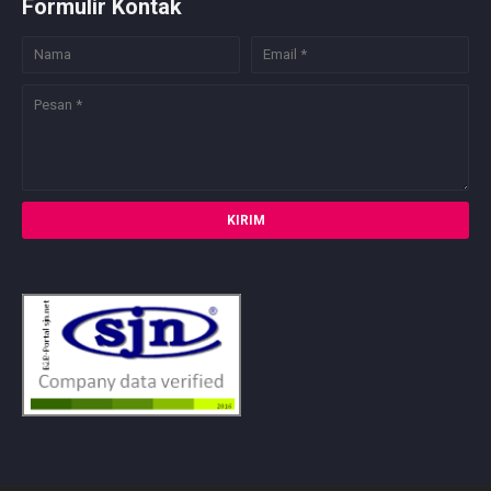
Formulir Kontak