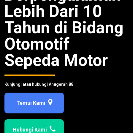
Lebih Dari 10
Tahun di Bidang
Otomotif
Sepeda Motor
Kunjungi atau hubungi Anugerah 88
Temui Kami
Hubungi Kami