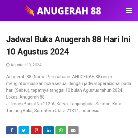
Jadwal Buka Anugerah 88 Hari Ini
10 Agustus 2024
Agustus 10, 2024
Anugerah 88 (Nama Perusahaan: ANUGERAH 88) ingin
menginformasikan buka sesuai dengan jadwal operasional pada
hari (Sabtu), tepatnya tanggal 10 bulan Agustus tahun 2024.
Lokasi Anugerah 88:
Jl. Imam Bonjol No.112-A, Karya, Tanjungbalai Selatan, Kota
Tanjung Balai, Sumatera Utara 21314, Indonesia.