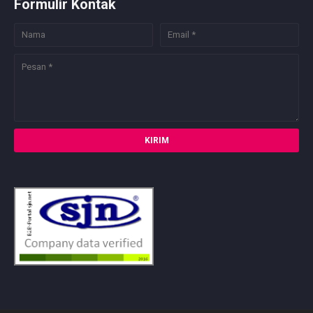
Formulir Kontak