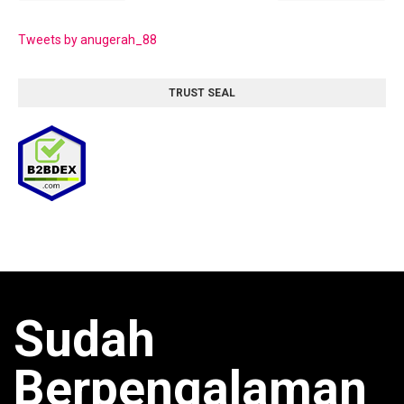
Tweets by anugerah_88
TRUST SEAL
Sudah
Berpengalaman