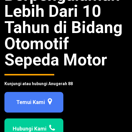
Lebih Dari 10
Tahun di Bidang
Otomotif
Sepeda Motor
Kunjungi atau hubungi Anugerah 88
Temui Kami
Hubungi Kami