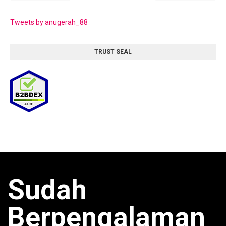
Tweets by anugerah_88
TRUST SEAL
Sudah
Berpengalaman