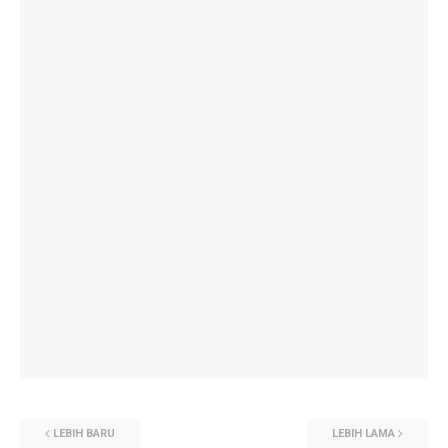
LEBIH BARU
LEBIH LAMA