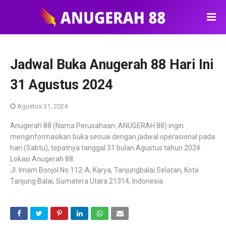
Jadwal Buka Anugerah 88 Hari Ini
31 Agustus 2024
Agustus 31, 2024
Anugerah 88 (Nama Perusahaan: ANUGERAH 88) ingin
menginformasikan buka sesuai dengan jadwal operasional pada
hari (Sabtu), tepatnya tanggal 31 bulan Agustus tahun 2024.
Lokasi Anugerah 88:
Jl. Imam Bonjol No.112-A, Karya, Tanjungbalai Selatan, Kota
Tanjung Balai, Sumatera Utara 21314, Indonesia.