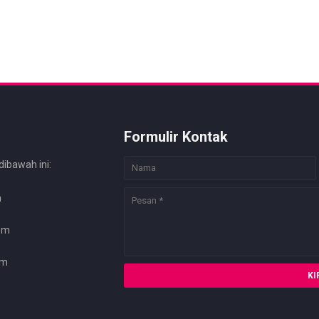
Formulir Kontak
dibawah ini:
m
com
om