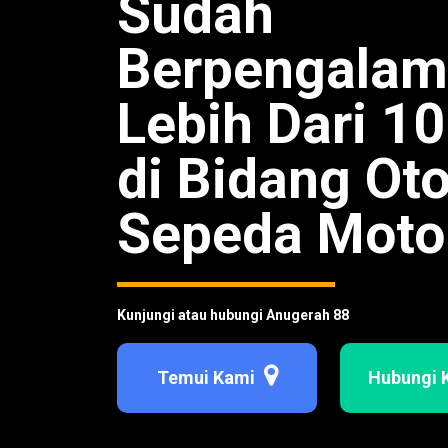
Sudah
Berpengala
Lebih Dari 1
di Bidang Ot
Sepeda Moto
Kunjungi atau hubungi Anugerah 88
Temui Kami
Hubungi 