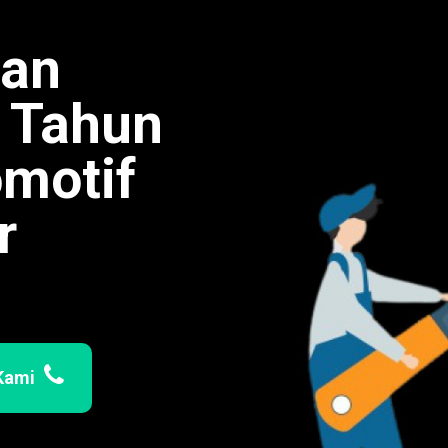
man
0 Tahun
omotif
r
Kami