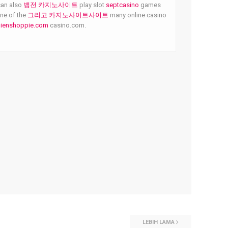
can also
뱁전 카지노사이트
play slot
septcasino
games
ne of the
그리고 카지노사이트사이트
many online casino
ienshoppie.com
casino.com.
LEBIH LAMA