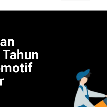
man
0 Tahun
omotif
r