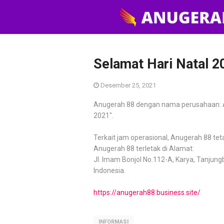
Selamat Hari Natal 2
Desember 25, 2021
Anugerah 88 dengan nama perusahaan: 
2021".
Terkait jam operasional, Anugerah 88 tet
Anugerah 88 terletak di Alamat:
Jl. Imam Bonjol No.112-A, Karya, Tanjung
Indonesia.
https://anugerah88.business.site/
INFORMASI